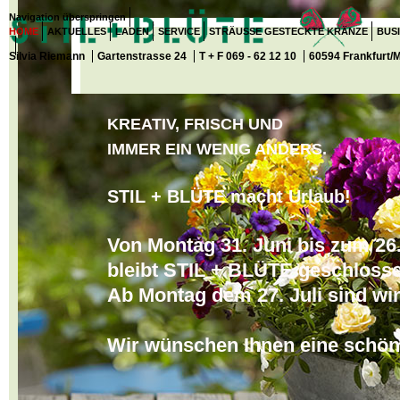
Navigation überspringen
HOME
AKTUELLES
LADEN
SERVICE
STRÄUSSE GESTECKTE KRÄNZE
BUS
Silvia Riemann
Gartenstrasse 24
T + F 069 - 62 12 10
60594 Frankfurt/
KREATIV, FRISCH UND
IMMER EIN WENIG A
N
DERS
.
STIL + BLÜTE macht Urlaub!
Von Montag 31. Juni
bis zum 26.
bleibt
STIL + BLÜTE geschlosse
Ab Montag dem 27. Juli sind
wir
Wir wünschen Ihnen
eine schön