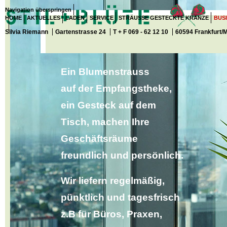
Navigation überspringen
HOME
AKTUELLES
LADEN
SERVICE
STRÄUSSE GESTECKTE KRÄNZE
BUS
Silvia Riemann
Gartenstrasse 24
T + F 069 - 62 12 10
60594 Frankfurt/
Ein Blumenstrauss
auf der Empfangstheke,
ein Gesteck auf dem
Tisch, machen Ihre
Geschäftsräume
freundlich und persönlich.
Wir liefern regelmäßig,
pünktlich und tagesfrisch
z.B für Büros, Praxen,